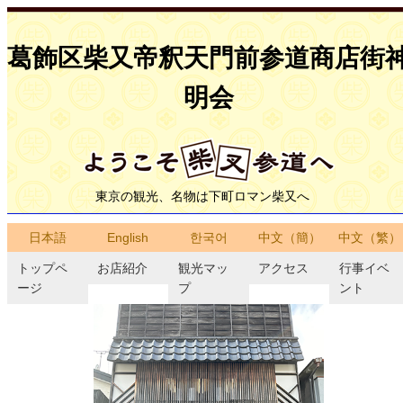
葛飾区柴又帝釈天門前参道商店街
明会
東京の観光、名物は下町ロマン柴又へ
日本語
English
한국어
中文（簡）
中文（繁）
トップペ
お店紹介
観光マッ
アクセス
行事イベ
ージ
プ
ント